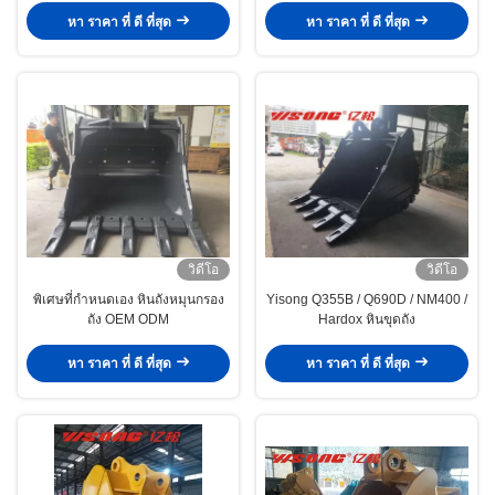
หา ราคา ที่ ดี ที่สุด
หา ราคา ที่ ดี ที่สุด
วิดีโอ
วิดีโอ
พิเศษที่กําหนดเอง หินถังหมุนกรอง
Yisong Q355B / Q690D / NM400 /
ถัง OEM ODM
Hardox หินขุดถัง
หา ราคา ที่ ดี ที่สุด
หา ราคา ที่ ดี ที่สุด