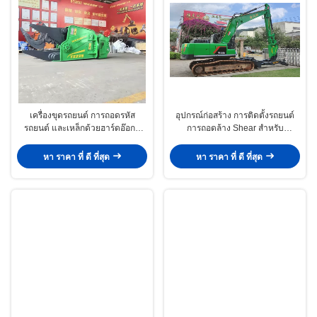
เครื่องขุดรถยนต์ การถอดรหัส
อุปกรณ์ก่อสร้าง การติดตั้งรถยนต์
รถยนต์ และเหล็กด้วยฮาร์ดอ๊อกซ์
การถอดล้าง Shear สําหรับ
450
excavator การถอนถอน crusher
หา ราคา ที่ ดี ที่สุด
หา ราคา ที่ ดี ที่สุด