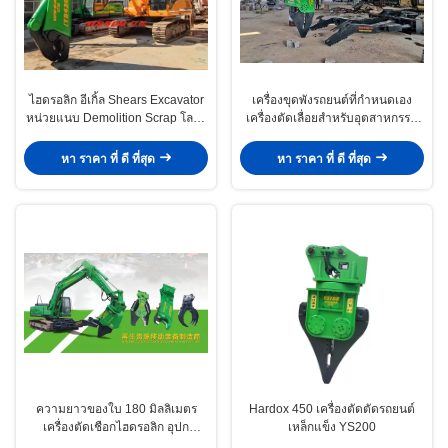
ไฮดรอลิก อีเกิ้ล Shears Excavator
เครื่องขุดพังรถยนต์ที่กําหนดเอง
หน่วยแนบ Demolition Scrap โลหะ
เครื่องตัดเลื่อยสําหรับอุตสาหกรรม
เหล็ก Steel Shear Motor Core
รีไซเคิล
หา ราคา ที่ ดี ที่สุด
หา ราคา ที่ ดี ที่สุด
ความยาวของใบ 180 มิลลิเมตร
Hardox 450 เครื่องตัดตัดรถยนต์
เครื่องตัดเชือกไฮดรอลิก อุปก
เหล็กแข็ง YS200
รณ์สําคัญสําหรับการรีไซเคิลโลหะ