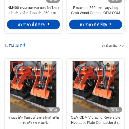
NM400 ทนทานการสวมเหล็ก ไฮดร
Excavator 360 องศาหมุน Log
อลิก จับสกร็อปโลหะ จับ 360 องศา
Grab Wood Grapple OEM ODM
หมุน
หา ราคา ที่ ดี ที่สุด
หา ราคา ที่ ดี ที่สุด
แรมเมอร์
ดูเพิ่มเติม > >
วิดีโอ
วิดีโอ
ราเมอร์ดัดสั่นแบบไฮดรอลิกสําหรับ
OEM ODM Vibrating Reversible
การบดรัง / การบดรัง
Hydraulic Plate Compactor สําห
รับถนนที่คอมแพคต์