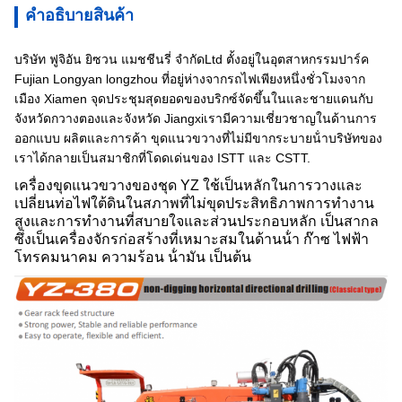
คําอธิบายสินค้า
บริษัท ฟูจิอัน ยิซวน แมชชีนรี่ จํากัดLtd ตั้งอยู่ในอุตสาหกรรมปาร์ค
Fujian Longyan longzhou ที่อยู่ห่างจากรถไฟเพียงหนึ่งชั่วโมงจาก
เมือง Xiamen จุดประชุมสุดยอดของบริกซ์จัดขึ้นในและชายแดนกับ
จังหวัดกวางตองและจังหวัด Jiangxiเรามีความเชี่ยวชาญในด้านการ
ออกแบบ ผลิตและการค้า ขุดแนวขวางที่ไม่มีขากระบายน้ําบริษัทของ
เราได้กลายเป็นสมาชิกที่โดดเด่นของ ISTT และ CSTT.
เครื่องขุดแนวขวางของชุด YZ ใช้เป็นหลักในการวางและ
เปลี่ยนท่อไฟใต้ดินในสภาพที่ไม่ขุดประสิทธิภาพการทํางาน
สูงและการทํางานที่สบายใจและส่วนประกอบหลัก
เป็นสากล
ซึ่งเป็นเครื่องจักรก่อสร้างที่เหมาะสมในด้านน้ํา ก๊าซ ไฟฟ้า
โทรคมนาคม ความร้อน น้ํามัน เป็นต้น